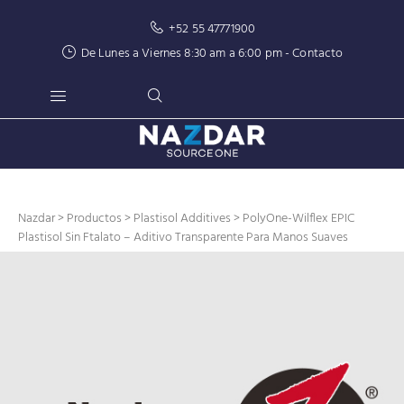
+52 55 47771900
De Lunes a Viernes 8:30 am a 6:00 pm -
Contacto
Nazdar
>
Productos
>
Plastisol Additives
> PolyOne-Wilflex EPIC
Plastisol Sin Ftalato – Aditivo Transparente Para Manos Suaves