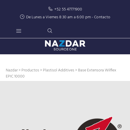
+52 55 47771900
De Lunes a Viernes 8:30 am a 6:00 pm -
Contacto
Nazdar
>
Productos
>
Plastisol Additives
> Base Extensora Wilflex
EPIC 10000