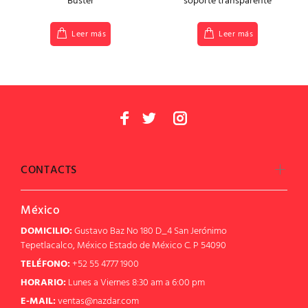
Buster
soporte transparente
Leer más
Leer más
CONTACTS
México
DOMICILIO:
Gustavo Baz No 180 D_4 San Jerónimo
Tepetlacalco, México Estado de México C. P 54090
TELÉFONO:
+52 55 4777 1900
HORARIO:
Lunes a Viernes 8:30 am a 6:00 pm
E-MAIL:
ventas@nazdar.com