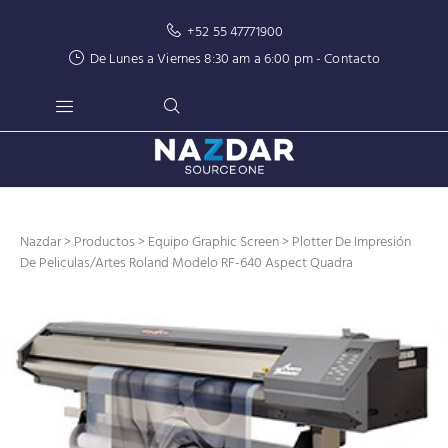
+52 55 47771900
De Lunes a Viernes 8:30 am a 6:00 pm -
Contacto
Nazdar
>
Productos
>
Equipo Graphic Screen
> Plotter De Impresión
De Peliculas/artes Roland Modelo RF-640 Aspect Quadra