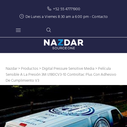
+52 55 47771900
De Lunes a Viernes 8:30 am a 6:00 pm -
Contacto
Nazdar
>
Productos
>
Digital Pressure Sensitive Media
> Película
Sensible A La Presión 3M IJ180CV3-10 Controltac Plus Con Adhesivo
De Cumplimiento V3