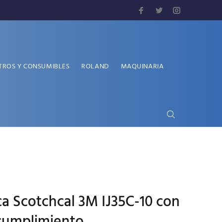
TROS Y CONSUMIBLES
ROLAND
MAQUINARIA
ica Scotchcal 3M IJ35C-10 con
cumplimiento