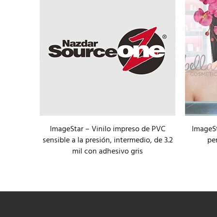
ImageStar – Vinilo impreso de PVC
ImageSt
oltac con
sensible a la presión, intermedio, de 3.2
pe
lo
mil con adhesivo gris