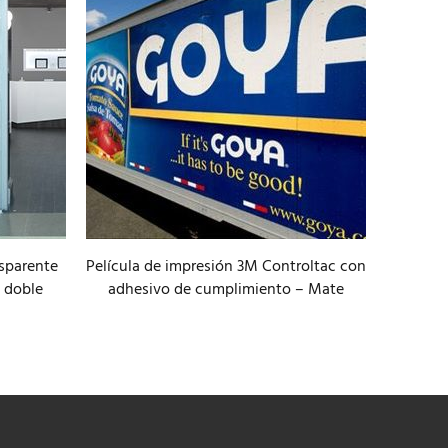
nsparente
Película de impresión 3M Controltac con
Mact
 doble
adhesivo de cumplimiento – Mate
Piz