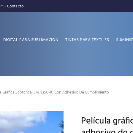
pm -
Contacto
DIGITAL PARA SUBLIMACION
TINTAS PARA TEXTILES
SUMINIS
la Gráfica Scotchcal 3M IJ35C-10 Con Adhesivo De Cumplimiento
Película gráf
adhesivo de 