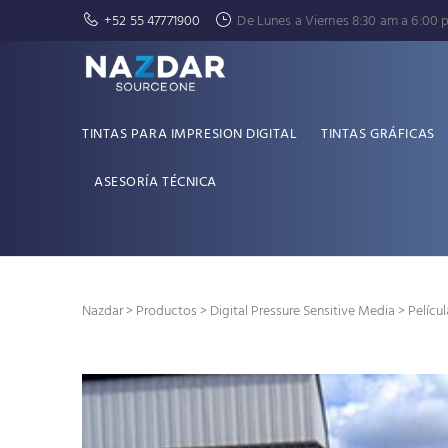
+52 55 47771900
De Lunes a Viernes 8:30 am a 6:00 
TINTAS PARA IMPRESION DIGITAL
TINTAS GRÁFICAS
ASESORÍA TÉCNICA
Nazdar
>
Productos
>
Digital Pressure Sensitive Media
> Pelícu