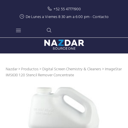
+52 55 47771900
De Lunes a Viernes 8:30 am a 6:00 pm -
Contacto
Nazdar
>
Productos
>
Digital Screen Chemistry & Cleaners
> ImageStar
IMS630 1:20 Stencil Remover Concentrate