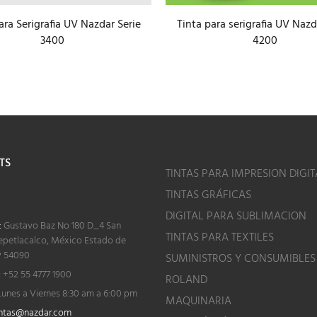
ara Serigrafia UV Nazdar Serie
Tinta para serigrafia UV Nazd
3400
4200
TS
TINTAS PARA IMPRESION DIGIT
TINTAS GRÁFICAS
o
DIGITAL PARA SUBLIMACION
:
Gustavo Baz No 180 D_4 San
TINTAS PARA TEXTILES
epetlacalco, México Estado de
P 54090
SUMINISTROS Y CONSUMIBLES
:
+52 55 4777 1900
ROLAND
unes a Viernes 8:30 am a 6:00 pm
MAQUINARIA
ntas@nazdar.com