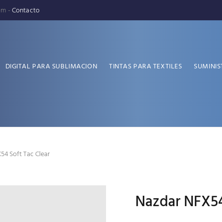
pm -
Contacto
DIGITAL PARA SUBLIMACION
TINTAS PARA TEXTILES
SUMINIS
54 Soft Tac Clear
Nazdar NFX54