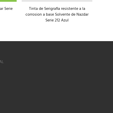
ar Serie
Tinta de Serigrafia resistente a la
Tinta 
corrosion a base Solvente de Nazdar
Serie 212 Azul
AL