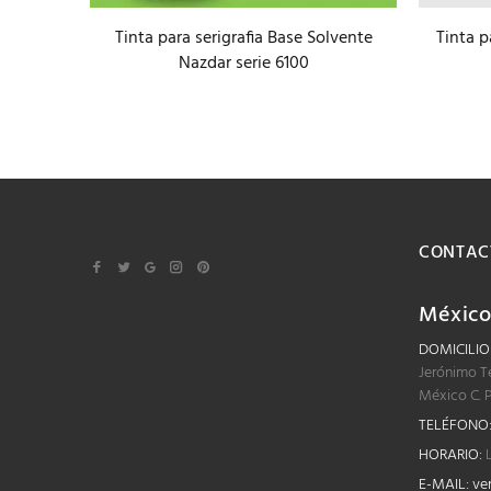
Tinta para serigrafia Base Solvente
Tinta p
 Nazdar
Nazdar serie 6100
CONTAC
Méxic
DOMICILIO
Jerónimo T
México C. 
TELÉFONO
HORARIO:
L
E-MAIL:
ve