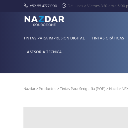
+52 55 47771900
De Lunes a Viernes 8:30 am a 6:00 
TINTAS PARA IMPRESION DIGITAL
TINTAS GRÁFICAS
ASESORÍA TÉCNICA
Nazdar
>
Productos
>
Tintas Para Serigrafía (POP)
> Nazdar NFX