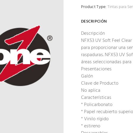
Product Type:
Tintas para Ser
DESCRIPCIÓN
Descripción
NFX53 UV Soft Feel Clear
para proporcionar una sens
raspaduras. NFX53 UV Soft
áreas seleccionadas para 
Presentaciones
Galón
Clave de Producto
No aplica
Características
* Policarbonato
* Papel recubierto superio
* Vinilo rígido
* estireno