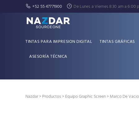
+52 55 47771900
De Lunes a Viernes 8:30 am a 6:00 
TINTAS PARA IMPRESION DIGITAL
TINTAS GRÁFICAS
ASESORÍA TÉCNICA
Nazdar
>
Productos
>
Equipo Graphic Screen
> Marco De Vacio