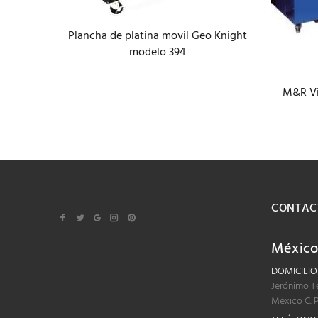
Plancha de platina movil Geo Knight
40 cm de
modelo 394
M&R Vi
CONTAC
Méxic
DOMICILIO
Jerónimo T
México C. 