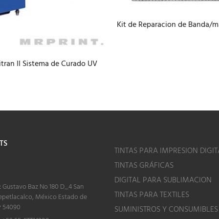
Kit de Reparacion de Banda/
tran II Sistema de Curado UV
TS
TINTAS PARA IMPRESION DIGIT
TINTAS GRÁFICAS
o
DIGITAL PARA SUBLIMACION
:
Gustavo Baz No 180 D_4 San
TINTAS PARA TEXTILES
epetlacalco, México Estado de
P 54090
SUMINISTROS Y CONSUMIBLES