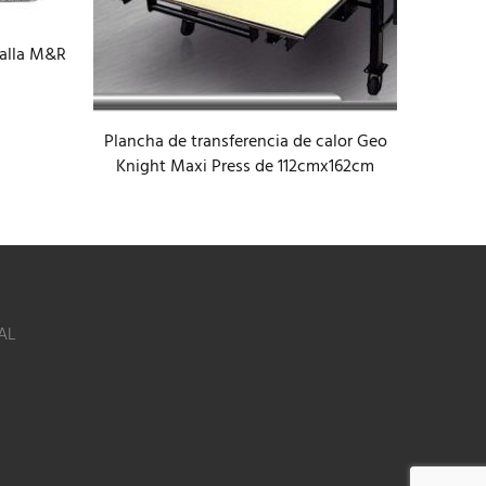
malla M&R
Lamin
asiste
Plancha de transferencia de calor Geo
Knight Maxi Press de 112cmx162cm
AL