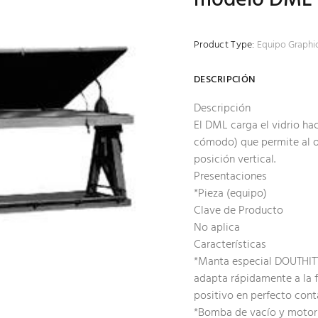
Product Type:
Equipo Graphi
DESCRIPCIÓN
Descripción
El DML carga el vidrio ha
cómodo) que permite al o
posición vertical.
Presentaciones
*Pieza (equipo)
Clave de Producto
No aplica
Características
*Manta especial DOUTHITT
adapta rápidamente a la 
positivo en perfecto cont
*Bomba de vacío y motor d