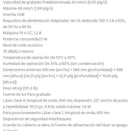
Velocidad de grabado Predeterminada 24 mm/s (0,95 plg/s)
Máxima 48 mm/s (1,89 plg/s)
Interfaz USB
Requisitos de alimentación Adaptador de CA dedicado 100 V CA ±10%,
de 50 Hz a 60 Hz
Máquina 19 V CC, 1,2 A
Potencia consumida23 W
Nivel de ruido acústico
70 dB(A) o menos
Temperatura de operación De 10°C a 30°C
Humedad de operación De 35% a 80% (sin condensación)
Dimensiones externas 616 mm (ancho) × 586 mm (profundidad) × 498
mm (altura) (24,25 plg [ancho] × 23,11 plg [profundidad] × 19,06 plg
[altura])
Peso 46 kg (101,4 lb)
Fuente de luz Para grabado
Láser clase 4; longitud de onda: 450 nm; dispersión: 23°; ancho de pulso
y repetibilidad: 167,5 μs, 4 kHz; salida máxima: 1,6 W
Para posicionamiento Láser clase 1, longitud de onda: 655 nm
Dispositivos de seguridad Interbloqueo
Cuando la cubierta se abre, la fuente de alimentación del láser se apaga.