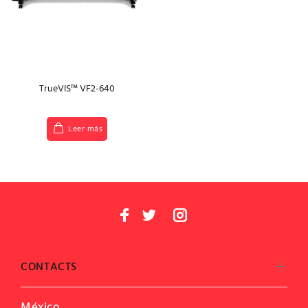
TrueVIS™ VF2-640
Leer más
CONTACTS
México