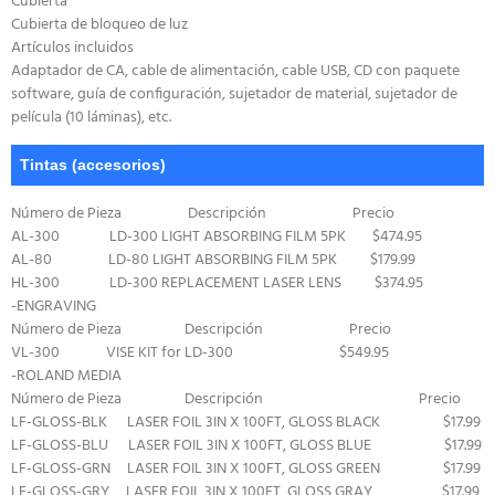
Cubierta
Cubierta de bloqueo de luz
Artículos incluidos
Adaptador de CA, cable de alimentación, cable USB, CD con paquete
software, guía de configuración, sujetador de material, sujetador de
película (10 láminas), etc.
Tintas (accesorios)
Número de Pieza Descripción Precio
AL-300 LD-300 LIGHT ABSORBING FILM 5PK $474.95
AL-80 LD-80 LIGHT ABSORBING FILM 5PK $179.99
HL-300 LD-300 REPLACEMENT LASER LENS $374.95
-ENGRAVING
Número de Pieza Descripción Precio
VL-300 VISE KIT for LD-300 $549.95
-ROLAND MEDIA
Número de Pieza Descripción Precio
LF-GLOSS-BLK LASER FOIL 3IN X 100FT, GLOSS BLACK $17.99
LF-GLOSS-BLU LASER FOIL 3IN X 100FT, GLOSS BLUE $17.99
LF-GLOSS-GRN LASER FOIL 3IN X 100FT, GLOSS GREEN $17.99
LF-GLOSS-GRY LASER FOIL 3IN X 100FT, GLOSS GRAY $17.99