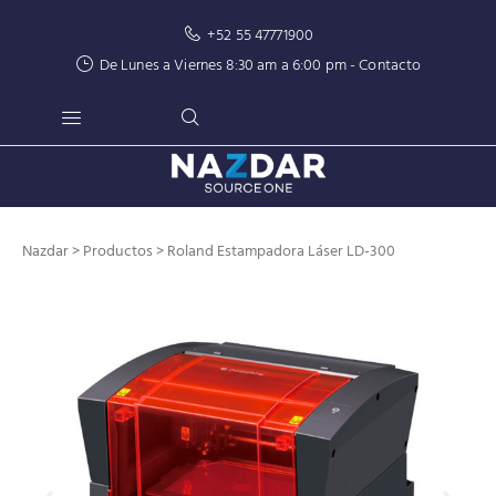
+52 55 47771900
De Lunes a Viernes 8:30 am a 6:00 pm -
Contacto
Nazdar
>
Productos
>
Roland
Estampadora Láser LD-300