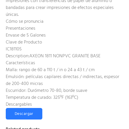
impresiones con transferencias de papel de aluminio o
bandadas para crear impresiones de efectos especiales
únicas.
Cómo se pronuncia
Presentaciones
Envase de 5 Galones
Clave de Producto
IC181105
Description:AXEON 1811 NONPVC GRANITE BASE
Características
Malla: rango de 60 a 110 t / in o 24 a 43 t / cm
Emulsión: películas capilares directas / indirectas, espesor
de 200-400 micras
Escurridor: Durómetro 70-80, borde suave
Temperatura de curado: 325ºF (163ºC)
Descargables
Descargar