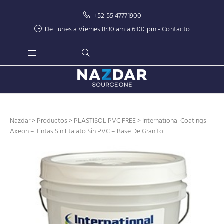
+52 55 47771900
De Lunes a Viernes 8:30 am a 6:00 pm -
Contacto
Nazdar
>
Productos
>
PLASTISOL PVC FREE
> International Coatings
Axeon – Tintas Sin Ftalato Sin PVC – Base De Granito