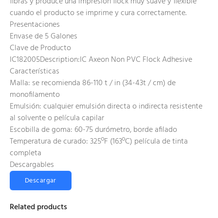
fibras y produce una impresión flock muy suave y flexible
cuando el producto se imprime y cura correctamente.
Presentaciones
Envase de 5 Galones
Clave de Producto
IC182005Description:IC Axeon Non PVC Flock Adhesive
Características
Malla: se recomienda 86-110 t / in (34-43t / cm) de
monofilamento
Emulsión: cualquier emulsión directa o indirecta resistente
al solvente o película capilar
Escobilla de goma: 60-75 durómetro, borde afilado
Temperatura de curado: 325ºF (163ºC) película de tinta
completa
Descargables
Descargar
Related products