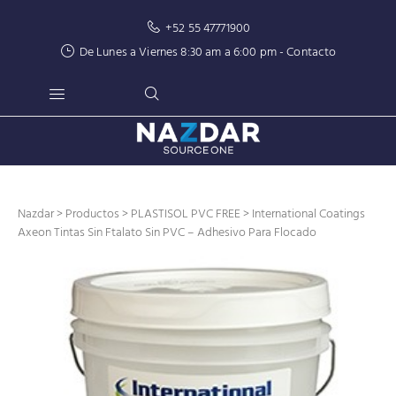
+52 55 47771900
De Lunes a Viernes 8:30 am a 6:00 pm -
Contacto
Nazdar
>
Productos
>
PLASTISOL PVC FREE
> International Coatings
Axeon Tintas Sin Ftalato Sin PVC – Adhesivo Para Flocado