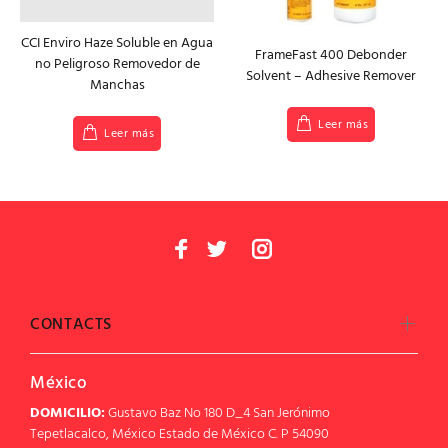
CCI Enviro Haze Soluble en Agua
FrameFast 400 Debonder
no Peligroso Removedor de
Solvent – Adhesive Remover
Manchas
Leer más
Leer más
CONTACTS
México
DOMICILIO:
Gustavo Baz No 180 D_4 San Jerónimo
Tepetlacalco, México Estado de México C. P 54090