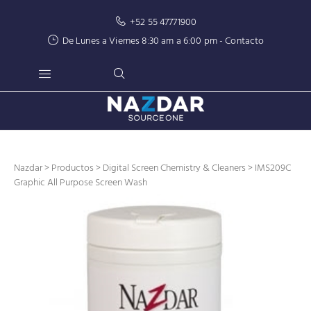
+52 55 47771900
De Lunes a Viernes 8:30 am a 6:00 pm -
Contacto
Nazdar
>
Productos
>
Digital Screen Chemistry & Cleaners
> IMS209C
Graphic All Purpose Screen Wash