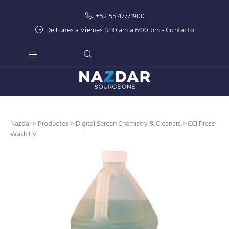
+52 55 47771900
De Lunes a Viernes 8:30 am a 6:00 pm -
Contacto
Nazdar
>
Productos
>
Digital Screen Chemistry & Cleaners
> CCI Press
Wash LV