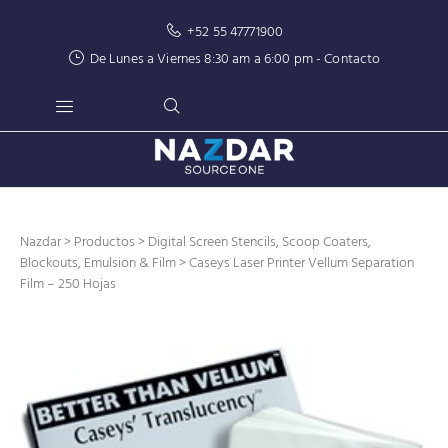
+52 55 47771900
De Lunes a Viernes 8:30 am a 6:00 pm -
Contacto
Nazdar
>
Productos
>
Digital Screen Stencils, Scoop Coaters,
Blockouts, Emulsion & Film
> Caseys Laser Printer Vellum Separation
Film – 250 Hojas