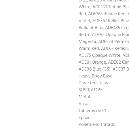
Blue, ADE26 Mixing Metall
White, ADE359 Tinting Bl
Red, ADE363 Rubine Red,
Violet, ADE367 Reflex Bl
Brilliant Blue, ADE435 R
Red Y, ADE52 Opaque Bla
Magenta, ADE578 Permane
Warm Red, ADE67 Reflex 
ADE75 Opaque White, ADE7
ADE81 Orange, ADE82 Car
ADE86 Blue (GS), ADE87 B
Heavy Body Base
Características
SUSTRATOS:
Metal
Vaso
Tableros de PC:
Epoxi
Polietileno tratado