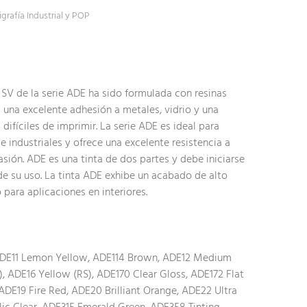
igrafía Industrial y POP
i SV de la serie ADE ha sido formulada con resinas
a una excelente adhesión a metales, vidrio y una
ifíciles de imprimir. La serie ADE es ideal para
e industriales y ofrece una excelente resistencia a
asión. ADE es una tinta de dos partes y debe iniciarse
de su uso. La tinta ADE exhibe un acabado de alto
o para aplicaciones en interiores.
ADE11 Lemon Yellow, ADE114 Brown, ADE12 Medium
, ADE16 Yellow (RS), ADE170 Clear Gloss, ADE172 Flat
 ADE19 Fire Red, ADE20 Brilliant Orange, ADE22 Ultra