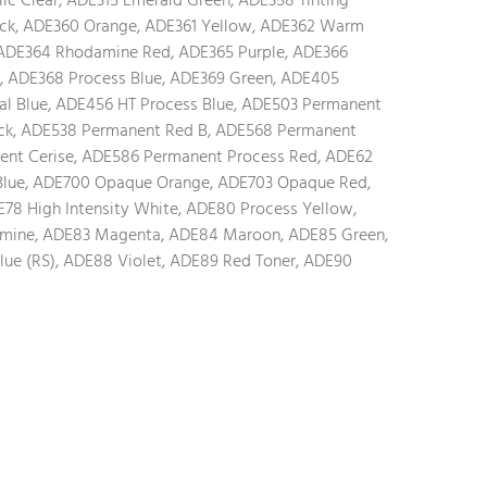
ic Clear, ADE315 Emerald Green, ADE358 Tinting
ack, ADE360 Orange, ADE361 Yellow, ADE362 Warm
 ADE364 Rhodamine Red, ADE365 Purple, ADE366
ue, ADE368 Process Blue, ADE369 Green, ADE405
egal Blue, ADE456 HT Process Blue, ADE503 Permanent
ck, ADE538 Permanent Red B, ADE568 Permanent
nt Cerise, ADE586 Permanent Process Red, ADE62
Blue, ADE700 Opaque Orange, ADE703 Opaque Red,
8 High Intensity White, ADE80 Process Yellow,
mine, ADE83 Magenta, ADE84 Maroon, ADE85 Green,
lue (RS), ADE88 Violet, ADE89 Red Toner, ADE90