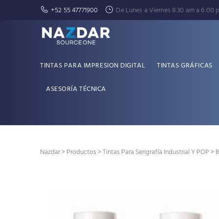
+52 55 47771900
De Lunes a Viernes 8:30 am a 6:00 
TINTAS PARA IMPRESION DIGITAL
TINTAS GRÁFICAS
ASESORÍA TÉCNICA
Nazdar
>
Productos
>
Tintas Para Serigrafía Industrial Y POP
> B