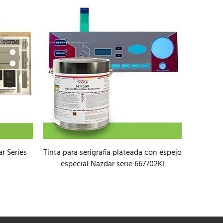
r Series
Tinta para serigrafia plateada con espejo
Tint
especial Nazdar serie 667702KI
impri