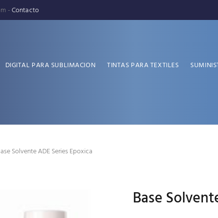
pm -
Contacto
DIGITAL PARA SUBLIMACION
TINTAS PARA TEXTILES
SUMINIS
ase Solvente ADE Series Epoxica
Base Solvent