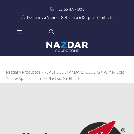
+52 55 47771900
De Lunes a Viernes 8:30 am a 6:00 pm -
Contacto
Nazdar
>
Productos
>
PLASTISOL STANDARD COLORS
> Wilflex Epic
Yellow Sparkle Tinta De Plastisol Sin Ftalato