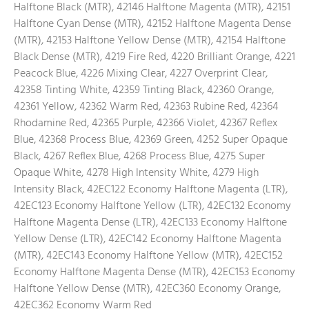
Halftone Black (MTR), 42146 Halftone Magenta (MTR), 42151
Halftone Cyan Dense (MTR), 42152 Halftone Magenta Dense
(MTR), 42153 Halftone Yellow Dense (MTR), 42154 Halftone
Black Dense (MTR), 4219 Fire Red, 4220 Brilliant Orange, 4221
Peacock Blue, 4226 Mixing Clear, 4227 Overprint Clear,
42358 Tinting White, 42359 Tinting Black, 42360 Orange,
42361 Yellow, 42362 Warm Red, 42363 Rubine Red, 42364
Rhodamine Red, 42365 Purple, 42366 Violet, 42367 Reflex
Blue, 42368 Process Blue, 42369 Green, 4252 Super Opaque
Black, 4267 Reflex Blue, 4268 Process Blue, 4275 Super
Opaque White, 4278 High Intensity White, 4279 High
Intensity Black, 42EC122 Economy Halftone Magenta (LTR),
42EC123 Economy Halftone Yellow (LTR), 42EC132 Economy
Halftone Magenta Dense (LTR), 42EC133 Economy Halftone
Yellow Dense (LTR), 42EC142 Economy Halftone Magenta
(MTR), 42EC143 Economy Halftone Yellow (MTR), 42EC152
Economy Halftone Magenta Dense (MTR), 42EC153 Economy
Halftone Yellow Dense (MTR), 42EC360 Economy Orange,
42EC362 Economy Warm Red