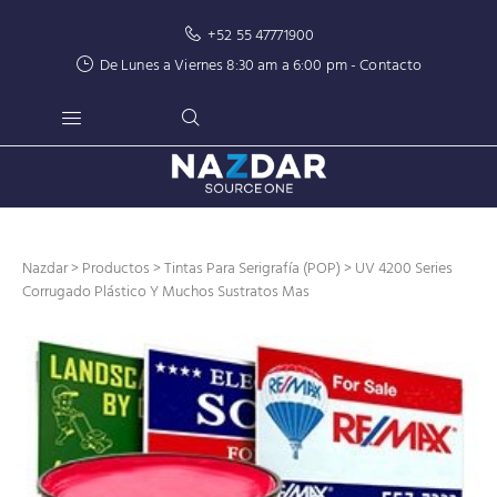
+52 55 47771900
De Lunes a Viernes 8:30 am a 6:00 pm -
Contacto
Nazdar
>
Productos
>
Tintas Para Serigrafía (POP)
> UV 4200 Series
Corrugado Plástico Y Muchos Sustratos Mas