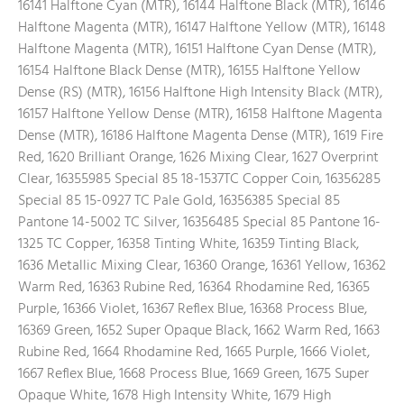
16141 Halftone Cyan (MTR), 16144 Halftone Black (MTR), 16146
Halftone Magenta (MTR), 16147 Halftone Yellow (MTR), 16148
Halftone Magenta (MTR), 16151 Halftone Cyan Dense (MTR),
16154 Halftone Black Dense (MTR), 16155 Halftone Yellow
Dense (RS) (MTR), 16156 Halftone High Intensity Black (MTR),
16157 Halftone Yellow Dense (MTR), 16158 Halftone Magenta
Dense (MTR), 16186 Halftone Magenta Dense (MTR), 1619 Fire
Red, 1620 Brilliant Orange, 1626 Mixing Clear, 1627 Overprint
Clear, 16355985 Special 85 18-1537TC Copper Coin, 16356285
Special 85 15-0927 TC Pale Gold, 16356385 Special 85
Pantone 14-5002 TC Silver, 16356485 Special 85 Pantone 16-
1325 TC Copper, 16358 Tinting White, 16359 Tinting Black,
1636 Metallic Mixing Clear, 16360 Orange, 16361 Yellow, 16362
Warm Red, 16363 Rubine Red, 16364 Rhodamine Red, 16365
Purple, 16366 Violet, 16367 Reflex Blue, 16368 Process Blue,
16369 Green, 1652 Super Opaque Black, 1662 Warm Red, 1663
Rubine Red, 1664 Rhodamine Red, 1665 Purple, 1666 Violet,
1667 Reflex Blue, 1668 Process Blue, 1669 Green, 1675 Super
Opaque White, 1678 High Intensity White, 1679 High