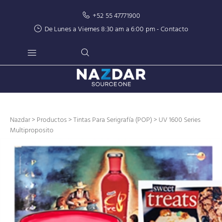
+52 55 47771900
De Lunes a Viernes 8:30 am a 6:00 pm -
Contacto
Nazdar
>
Productos
>
Tintas Para Serigrafía (POP)
> UV 1600 Series
Multiproposito