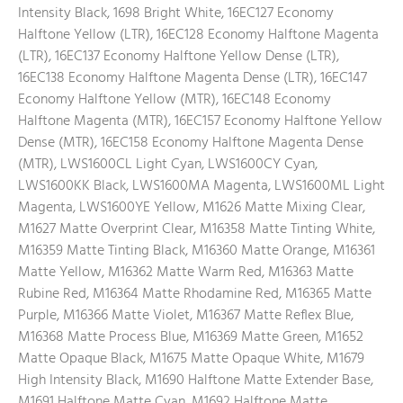
Intensity Black, 1698 Bright White, 16EC127 Economy
Halftone Yellow (LTR), 16EC128 Economy Halftone Magenta
(LTR), 16EC137 Economy Halftone Yellow Dense (LTR),
16EC138 Economy Halftone Magenta Dense (LTR), 16EC147
Economy Halftone Yellow (MTR), 16EC148 Economy
Halftone Magenta (MTR), 16EC157 Economy Halftone Yellow
Dense (MTR), 16EC158 Economy Halftone Magenta Dense
(MTR), LWS1600CL Light Cyan, LWS1600CY Cyan,
LWS1600KK Black, LWS1600MA Magenta, LWS1600ML Light
Magenta, LWS1600YE Yellow, M1626 Matte Mixing Clear,
M1627 Matte Overprint Clear, M16358 Matte Tinting White,
M16359 Matte Tinting Black, M16360 Matte Orange, M16361
Matte Yellow, M16362 Matte Warm Red, M16363 Matte
Rubine Red, M16364 Matte Rhodamine Red, M16365 Matte
Purple, M16366 Matte Violet, M16367 Matte Reflex Blue,
M16368 Matte Process Blue, M16369 Matte Green, M1652
Matte Opaque Black, M1675 Matte Opaque White, M1679
High Intensity Black, M1690 Halftone Matte Extender Base,
M1691 Halftone Matte Cyan, M1692 Halftone Matte