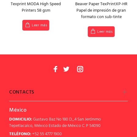
Texprint MODA High Speed
Beaver Paper TexPrintXP-HR
Printers 58 gsm
Papel de impresión de gran
formato con sub-tinte
Leer más
Leer más
CONTACTS
México
DOMICILIO:
Gustavo Baz No 180 D_4 San Jerónimo
Tepetlacalco, México Estado de México C. P 54090
TELÉFONO:
+52 55 4777 1900