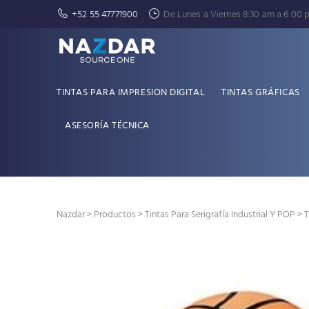
+52 55 47771900
De Lunes a Viernes 8:30 am a 6:00 
TINTAS PARA IMPRESION DIGITAL
TINTAS GRÁFICAS
ASESORÍA TÉCNICA
Nazdar
>
Productos
>
Tintas Para Serigrafía Industrial Y POP
> T