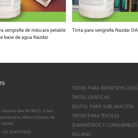
ra serigrafia de máscara pelable
Tinta para serigrafia Nazdar DA
e base de agua Nazdar
TS
TINTAS PARA IMPRESION DIGIT
TINTAS GRÁFICAS
o
DIGITAL PARA SUBLIMACION
:
Gustavo Baz No 180 D_4 San
TINTAS PARA TEXTILES
epetlacalco, México Estado de
P 54090
SUMINISTROS Y CONSUMIBLES
:
+52 55 4777 1900
ROLAND