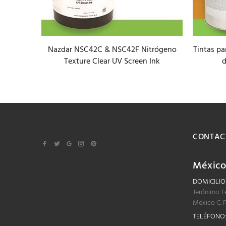
Nazdar NSC42C & NSC42F Nitrógeno
Tintas pa
r Proof
Texture Clear UV Screen Ink
d
CONTAC
Méxic
DOMICILIO
Jerónimo T
México C. 
TELÉFONO