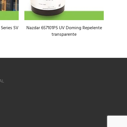
 Series SV
Nazdar 657101PS UV Doming Repelente
Nazda
transparente
AL