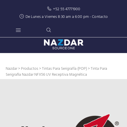
+52 55 47771900
De Lunes a Viernes 8:30 am a 6:00 pm -
Contacto
Nazdar
>
Productos
>
Tintas Para Serigrafía (POP)
> Tinta Para
Serigrafia Nazdar NFX56 UV Receptiva Magnética