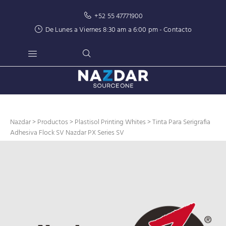
+52 55 47771900
De Lunes a Viernes 8:30 am a 6:00 pm -
Contacto
Nazdar
>
Productos
>
Plastisol Printing Whites
> Tinta Para Serigrafia
Adhesiva Flock SV Nazdar PX Series SV