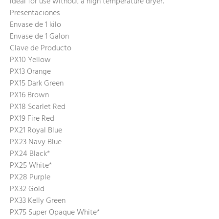
ideal for use without a high temperature dryer.
Presentaciones
Envase de 1 kilo
Envase de 1 Galon
Clave de Producto
PX10 Yellow
PX13 Orange
PX15 Dark Green
PX16 Brown
PX18 Scarlet Red
PX19 Fire Red
PX21 Royal Blue
PX23 Navy Blue
PX24 Black*
PX25 White*
PX28 Purple
PX32 Gold
PX33 Kelly Green
PX75 Super Opaque White*