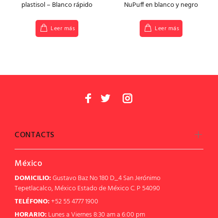
plastisol – Blanco rápido
NuPuff en blanco y negro
Leer más
Leer más
CONTACTS
México
DOMICILIO:
Gustavo Baz No 180 D_4 San Jerónimo
Tepetlacalco, México Estado de México C. P 54090
TELÉFONO:
+52 55 4777 1900
HORARIO:
Lunes a Viernes 8:30 am a 6:00 pm