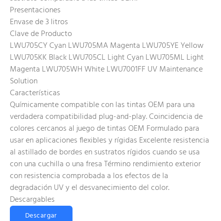
Presentaciones
Envase de 3 litros
Clave de Producto
LWU705CY Cyan LWU705MA Magenta LWU705YE Yellow
LWU705KK Black LWU705CL Light Cyan LWU705ML Light
Magenta LWU705WH White LWU7001FF UV Maintenance
Solution
Características
Químicamente compatible con las tintas OEM para una
verdadera compatibilidad plug-and-play. Coincidencia de
colores cercanos al juego de tintas OEM Formulado para
usar en aplicaciones flexibles y rígidas Excelente resistencia
al astillado de bordes en sustratos rígidos cuando se usa
con una cuchilla o una fresa Término rendimiento exterior
con resistencia comprobada a los efectos de la
degradación UV y el desvanecimiento del color.
Descargables
Descargar