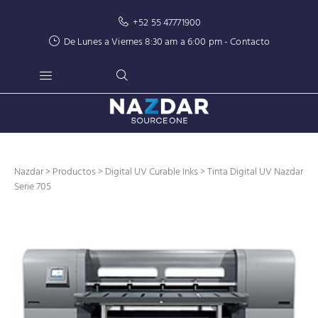
+52 55 47771900
De Lunes a Viernes 8:30 am a 6:00 pm -
Contacto
Nazdar
>
Productos
>
Digital UV Curable Inks
> Tinta Digital UV Nazdar
Serie 705