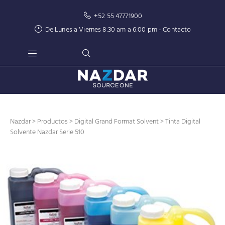
+52 55 47771900
De Lunes a Viernes 8:30 am a 6:00 pm -
Contacto
Nazdar
>
Productos
>
Digital Grand Format Solvent
> Tinta Digital
Solvente Nazdar Serie 510