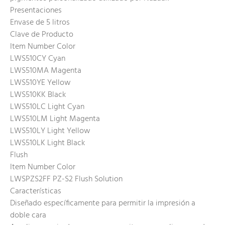
Presentaciones
Envase de 5 litros
Clave de Producto
Item Number Color
LWS510CY Cyan
LWS510MA Magenta
LWS510YE Yellow
LWS510KK Black
LWS510LC Light Cyan
LWS510LM Light Magenta
LWS510LY Light Yellow
LWS510LK Light Black
Flush
Item Number Color
LWSPZS2FF PZ-S2 Flush Solution
Características
Diseñado específicamente para permitir la impresión a
doble cara