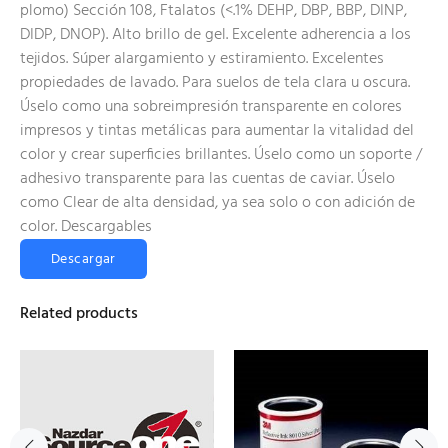
plomo) Sección 108, Ftalatos (<.1% DEHP, DBP, BBP, DINP,
DIDP, DNOP). Alto brillo de gel. Excelente adherencia a los
tejidos. Súper alargamiento y estiramiento. Excelentes
propiedades de lavado. Para suelos de tela clara u oscura.
Úselo como una sobreimpresión transparente en colores
impresos y tintas metálicas para aumentar la vitalidad del
color y crear superficies brillantes. Úselo como un soporte /
adhesivo transparente para las cuentas de caviar. Úselo
como Clear de alta densidad, ya sea solo o con adición de
color.
Descargables
Descargar
Related products