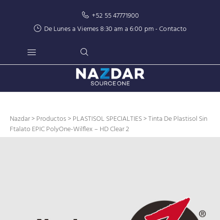
+52 55 47771900
De Lunes a Viernes 8:30 am a 6:00 pm -
Contacto
Nazdar
>
Productos
>
PLASTISOL SPECIALTIES
> Tinta De Plastisol Sin
Ftalato EPIC PolyOne-Wilflex – HD Clear 2