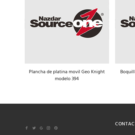
Plancha de platina movil Geo Knight
Boquill
nix Air
modelo 394
ostración
CONTAC