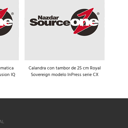
omatica
Calandra con tambor de 25 cm Royal
Sist
usion IQ
Sovereign modelo InPress serie CX
AL