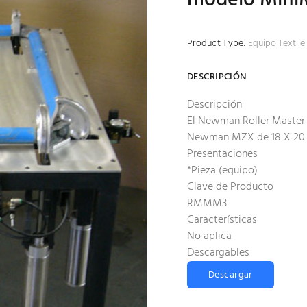
Product Type:
Equipo Textile 
DESCRIPCIÓN
Descripción
El Newman Roller Master 
Newman MZX de 18 X 20 «
Presentaciones
*Pieza (equipo)
Clave de Producto
RMMM3
Características
No aplica
Descargables
Descargar