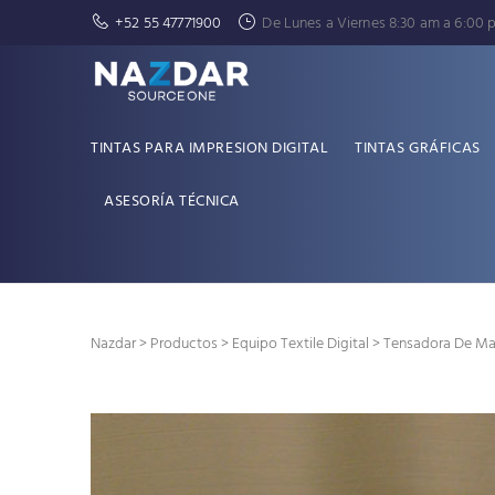
+52 55 47771900
De Lunes a Viernes 8:30 am a 6:00 
TINTAS PARA IMPRESION DIGITAL
TINTAS GRÁFICAS
ASESORÍA TÉCNICA
Nazdar
>
Productos
>
Equipo Textile Digital
> Tensadora De Ma