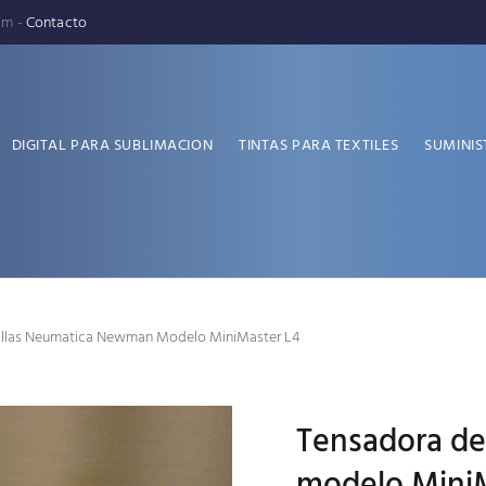
pm -
Contacto
DIGITAL PARA SUBLIMACION
TINTAS PARA TEXTILES
SUMINIS
llas Neumatica Newman Modelo MiniMaster L4
Tensadora d
modelo MiniM