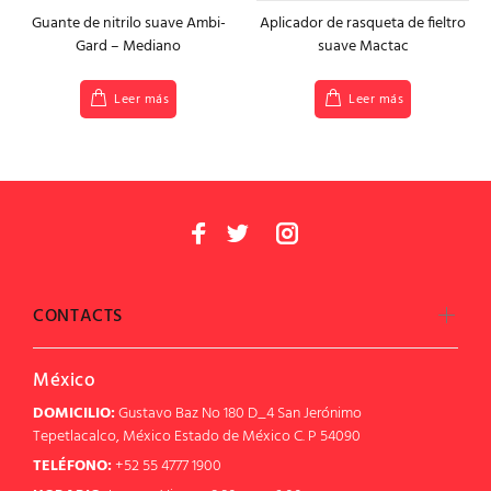
Guante de nitrilo suave Ambi-
Aplicador de rasqueta de fieltro
Gard – Mediano
suave Mactac
Leer más
Leer más
CONTACTS
México
DOMICILIO:
Gustavo Baz No 180 D_4 San Jerónimo
Tepetlacalco, México Estado de México C. P 54090
TELÉFONO:
+52 55 4777 1900