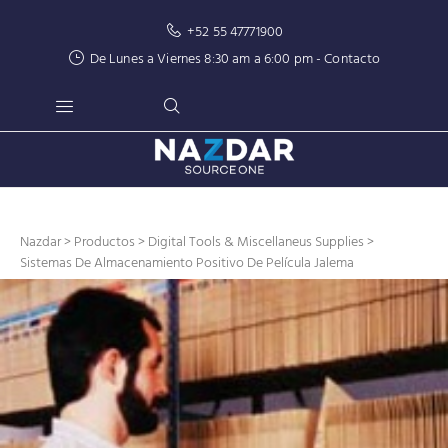
+52 55 47771900
De Lunes a Viernes 8:30 am a 6:00 pm -
Contacto
Nazdar
>
Productos
>
Digital Tools & Miscellaneus Supplies
>
Sistemas De Almacenamiento Positivo De Película Jalema