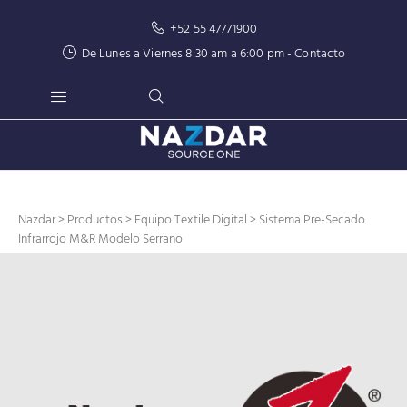
+52 55 47771900
De Lunes a Viernes 8:30 am a 6:00 pm -
Contacto
Nazdar
>
Productos
>
Equipo Textile Digital
> Sistema Pre-Secado
Infrarrojo M&R Modelo Serrano