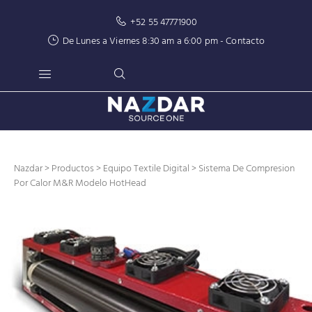
+52 55 47771900
De Lunes a Viernes 8:30 am a 6:00 pm -
Contacto
Nazdar
>
Productos
>
Equipo Textile Digital
> Sistema De Compresion
Por Calor M&R Modelo HotHead