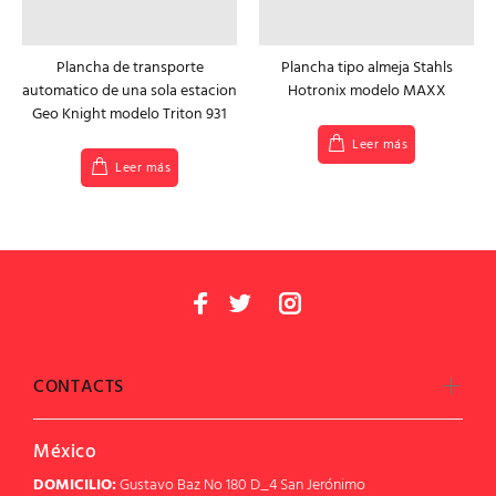
Plancha de transporte
Plancha tipo almeja Stahls
automatico de una sola estacion
Hotronix modelo MAXX
Geo Knight modelo Triton 931
Leer más
Leer más
CONTACTS
México
DOMICILIO:
Gustavo Baz No 180 D_4 San Jerónimo