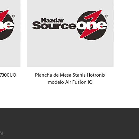
 7300IJO
Plancha de Mesa Stahls Hotronix
Planc
modelo Air Fusion IQ
Stahls
AL