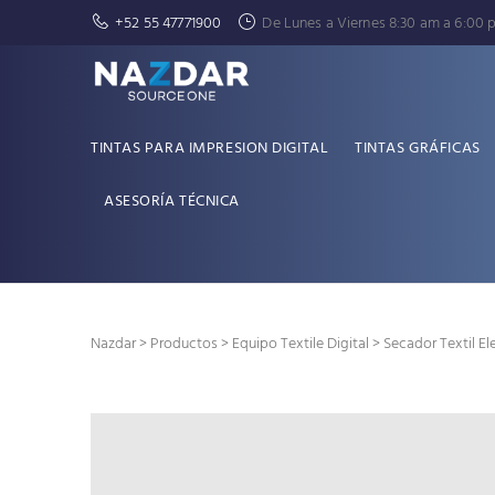
+52 55 47771900
De Lunes a Viernes 8:30 am a 6:00 
TINTAS PARA IMPRESION DIGITAL
TINTAS GRÁFICAS
ASESORÍA TÉCNICA
Nazdar
>
Productos
>
Equipo Textile Digital
> Secador Textil E