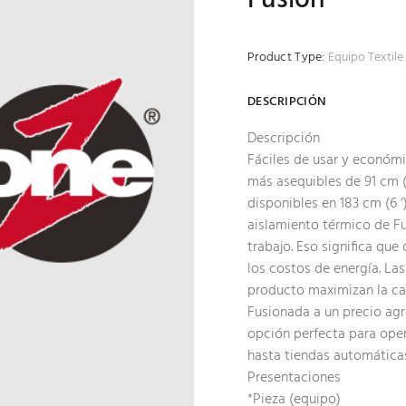
Product Type:
Equipo Textile 
DESCRIPCIÓN
Descripción
Fáciles de usar y económi
más asequibles de 91 cm (
disponibles en 183 cm (6 ‘
aislamiento térmico de Fu
trabajo. Eso significa qu
los costos de energía. Las
producto maximizan la ca
Fusionada a un precio agr
opción perfecta para ope
hasta tiendas automática
Presentaciones
*Pieza (equipo)