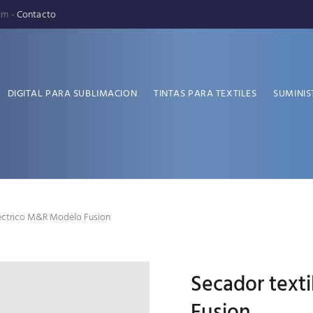
pm -
Contacto
DIGITAL PARA SUBLIMACION
TINTAS PARA TEXTILES
SUMINIS
lectrico M&R Modelo Fusion
Secador text
Fusion