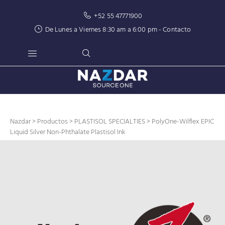
+52 55 47771900
De Lunes a Viernes 8:30 am a 6:00 pm -
Contacto
Nazdar
>
Productos
>
PLASTISOL SPECIALTIES
> PolyOne-Wilflex EPIC
Liquid Silver Non-Phthalate Plastisol Ink