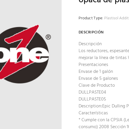
Product Type:
Plastisol Addit
DESCRIPCIÓN
Descripción
Los reductores, espesante
mejorar la línea de tintas 
Presentaciones
Envase de 1 galón
Envase de 5 galones
Clave de Producto
DULLPASTE04
DULLPASTE05
Description:Epic Dulling 
Características
* Cumple con la CPSIA (Le
consumo) 2008 Sección 1