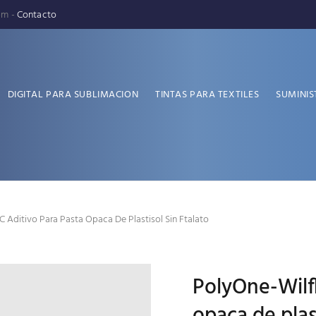
pm -
Contacto
DIGITAL PARA SUBLIMACION
TINTAS PARA TEXTILES
SUMINIS
C Aditivo Para Pasta Opaca De Plastisol Sin Ftalato
PolyOne-Wilfl
opaca de plast