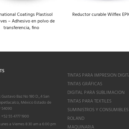
national Coatings Plastisol
Reductor curable Wilflex EP
ives – Adhesivo en polvo de
transferencia, fino
TS
TINTAS PARA IMPRESION DIGIT
TINTAS GRÁFICAS
o
DIGITAL PARA SUBLIMACION
:
Gustavo Baz No 180 D_4 San
TINTAS PARA TEXTILES
epetlacalco, México Estado de
P 54090
SUMINISTROS Y CONSUMIBLES
:
+52 55 4777 1900
ROLAND
unes a Viernes 8:30 am a 6:00 pm
MAQUINARIA