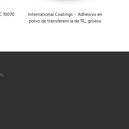
IC 10070
International Coatings – Adhesivo en
Re
polvo de transferencia de 11L, grueso
AL