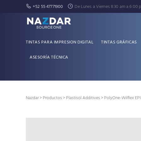
+52 55 47771900
De Lunes a Viernes 8:30 am a 6:00 
TINTAS PARA IMPRESION DIGITAL
TINTAS GRÁFICAS
ASESORÍA TÉCNICA
Nazdar
>
Productos
>
Plastisol Additives
> PolyOne-Wilflex EPI