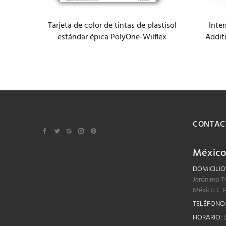
Tarjeta de color de tintas de plastisol
Inter
tisol
estándar épica PolyOne-Wilflex
Addit
 Base
CONTAC
Méxic
DOMICILIO
Jerónimo T
México C. 
TELÉFONO
HORARIO:
L