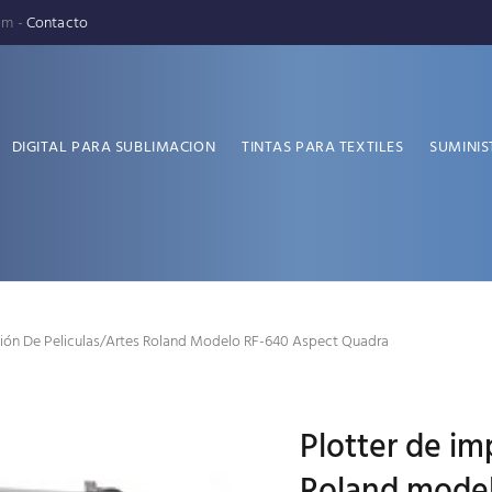
pm -
Contacto
DIGITAL PARA SUBLIMACION
TINTAS PARA TEXTILES
SUMINIS
sión De Peliculas/artes Roland Modelo RF-640 Aspect Quadra
Plotter de im
Roland model