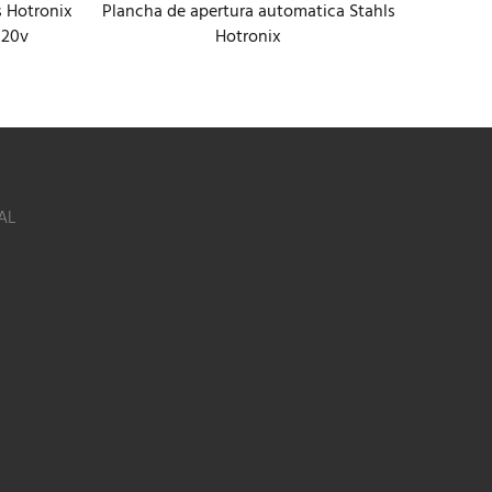
s Hotronix
Plancha de apertura automatica Stahls
Planch
120v
Hotronix
AL