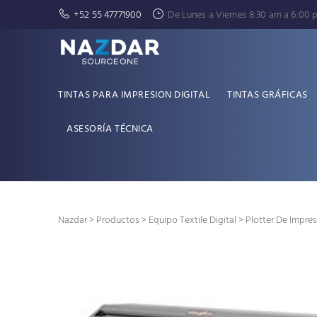
+52 55 47771900
De Lunes a Viernes 8:30 am a 6:00 
TINTAS PARA IMPRESION DIGITAL
TINTAS GRÁFICAS
ASESORÍA TÉCNICA
Nazdar
>
Productos
>
Equipo Textile Digital
> Plotter De Impre