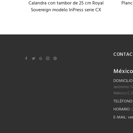
Calandra con tambor de 25 cm Royal
Planc
t modelo
Sovereign modelo InPress serie CX
CONTAC
Méxic
DOMICILIO
Jerónimo T
México C. 
TELÉFONO
HORARIO:
L
E-MAIL:
ve