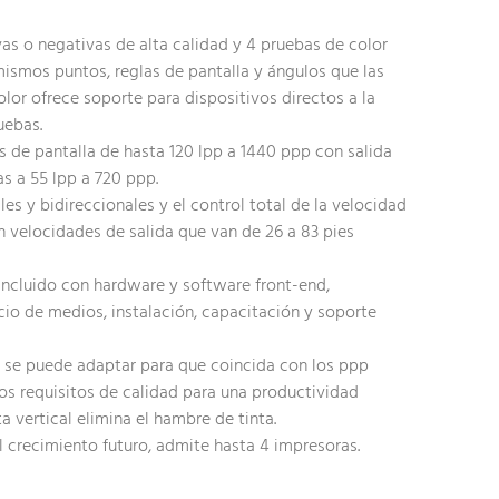
vas o negativas de alta calidad y 4 pruebas de color
mismos puntos, reglas de pantalla y ángulos que las
olor ofrece soporte para dispositivos directos a la
uebas.
 de pantalla de hasta 120 lpp a 1440 ppp con salida
as a 55 lpp a 720 ppp.
es y bidireccionales y el control total de la velocidad
 velocidades de salida que van de 26 a 83 pies
incluido con hardware y software front-end,
nicio de medios, instalación, capacitación y soporte
a se puede adaptar para que coincida con los ppp
los requisitos de calidad para una productividad
a vertical elimina el hambre de tinta.
l crecimiento futuro, admite hasta 4 impresoras.