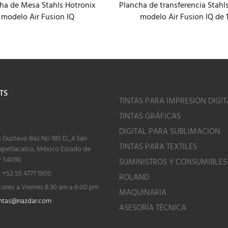
ha de Mesa Stahls Hotronix
Plancha de transferencia Stahl
modelo Air Fusion IQ
modelo Air Fusion IQ de 
TS
TINTAS PARA IMPRESION DIGIT
TINTAS GRÁFICAS
o
DIGITAL PARA SUBLIMACION
:
Gustavo Baz No 180 D_4 San
TINTAS PARA TEXTILES
epetlacalco, México Estado de
P 54090
SUMINISTROS Y CONSUMIBLES
:
+52 55 4777 1900
ROLAND
unes a Viernes 8:30 am a 6:00 pm
MAQUINARIA
ntas@nazdar.com
ASESORÍA TÉCNICA