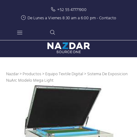
+52 55 47771900
De Lunes a Viernes 8:30 am a 6:00 pm -
Contacto
Nazdar
>
Productos
>
Equipo Textile Digital
> Sistema De Exposicion
NuArc Modelo Mega Light