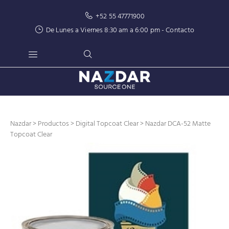
+52 55 47771900
De Lunes a Viernes 8:30 am a 6:00 pm -
Contacto
Nazdar
>
Productos
>
Digital Topcoat Clear
> Nazdar DCA-52 Matte
Topcoat Clear