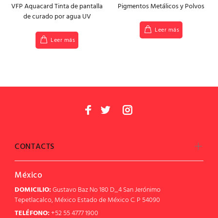
VFP Aquacard Tinta de pantalla
Pigmentos Metálicos y Polvos
de curado por agua UV
Leer más
Leer más
CONTACTS
México
DOMICILIO:
Gustavo Baz No 180 D_4 San Jerónimo
Tepetlacalco, México Estado de México C. P 54090
TELÉFONO:
+52 55 4777 1900