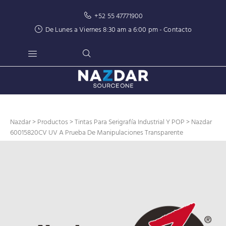
+52 55 47771900
De Lunes a Viernes 8:30 am a 6:00 pm -
Contacto
Nazdar
>
Productos
>
Tintas Para Serigrafía Industrial Y POP
> Nazdar
60015820CV UV A Prueba De Manipulaciones Transparente