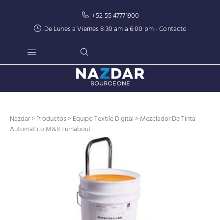
+52 55 47771900
De Lunes a Viernes 8:30 am a 6:00 pm -
Contacto
Nazdar
>
Productos
>
Equipo Textile Digital
> Mezclador De Tinta
Automatico M&R Turnabout