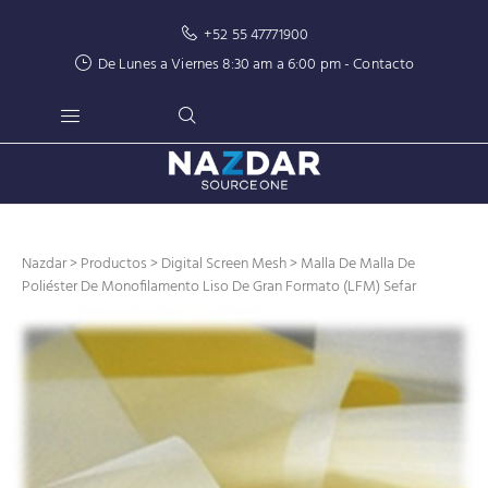
+52 55 47771900
De Lunes a Viernes 8:30 am a 6:00 pm -
Contacto
Nazdar
>
Productos
>
Digital Screen Mesh
> Malla De Malla De
Poliéster De Monofilamento Liso De Gran Formato (LFM) Sefar