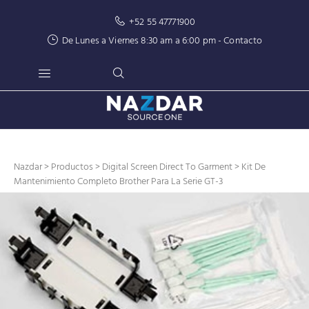
+52 55 47771900
De Lunes a Viernes 8:30 am a 6:00 pm -
Contacto
Nazdar
>
Productos
>
Digital Screen Direct To Garment
> Kit De
Mantenimiento Completo Brother Para La Serie GT-3