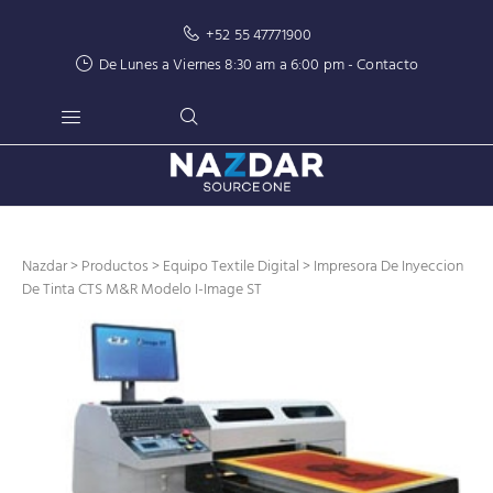
+52 55 47771900
De Lunes a Viernes 8:30 am a 6:00 pm -
Contacto
Nazdar
>
Productos
>
Equipo Textile Digital
> Impresora De Inyeccion
De Tinta CTS M&R Modelo I-Image ST