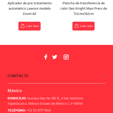
Aplicador de pre-tratamiento
Plancha de transferencia de
automatico Lawson modelo
calor Geo Knight Maxi Press de
Zoom AE
112cmx162cm
Leer más
Leer más
CONTACTS
México
DOMICILIO:
Gustavo Baz No 180 D_4 San Jerónimo
Tepetlacalco, México Estado de México C. P 54090
TELÉFONO:
+52 55 4777 1900