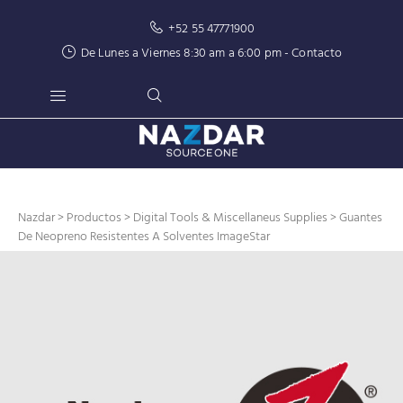
+52 55 47771900
De Lunes a Viernes 8:30 am a 6:00 pm -
Contacto
Nazdar
>
Productos
>
Digital Tools & Miscellaneus Supplies
> Guantes
De Neopreno Resistentes A Solventes ImageStar