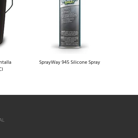
talla
SprayWay 945 Silicone Spray
Ulan
CI
AL