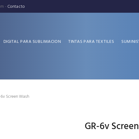
pm -
Contacto
DIGITAL PARA SUBLIMACION
TINTAS PARA TEXTILES
SUMINIS
-6v Screen Wash
GR-6v Scree