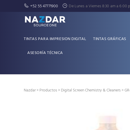
+52 55 47771900
De Lunes a Viernes 8:30 am a 6:00 
TINTAS PARA IMPRESION DIGITAL
TINTAS GRÁFICAS
ASESORÍA TÉCNICA
Nazdar
>
Productos
>
Digital Screen Chemistry & Cleaners
> GR