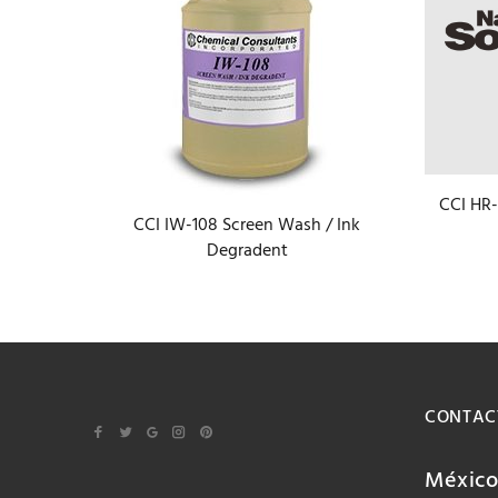
CCI HR-
CCI IW-108 Screen Wash / Ink
over
Degradent
CONTAC
Méxic