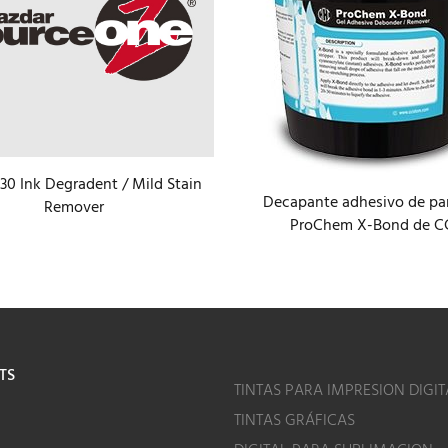
30 Ink Degradent / Mild Stain
Decapante adhesivo de pan
Remover
ProChem X-Bond de C
TS
TINTAS PARA IMPRESION DIGIT
TINTAS GRÁFICAS
o