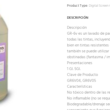
Product Type:
Digital Screen
DESCRIPCIÓN
Descripción
GR-6v es un lavado de pan
todas las tintas, incluye
bien en tintas resistente
también se puede utilizar
obstinadas (fantasma / i
Presentaciones
1 Gl. 5Gl.
Clave de Producto
GR6V04, GR6V05
Características
No tóxico dentro de las r
No inflamable (no se requi
Biodegradable/drenaje se