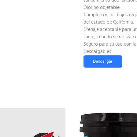
saneamiento que funcione
Olor no objetable.
Cumple con los bajos req
del estado de California.
Drenaje aceptable para un
suelo, cuando se utiliza c
Seguro para su uso con l
Descargables
Descargar