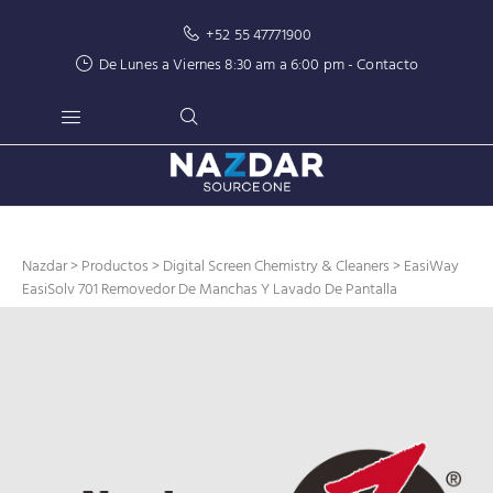
+52 55 47771900
De Lunes a Viernes 8:30 am a 6:00 pm -
Contacto
Nazdar
>
Productos
>
Digital Screen Chemistry & Cleaners
> EasiWay
EasiSolv 701 Removedor De Manchas Y Lavado De Pantalla