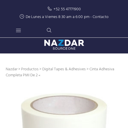
+52 55 47771900
De Lunes a Viernes 8:30 am a 6:00 pm -
Contacto
Nazdar
>
Productos
>
Digital Tapes & Adhesives
> Cinta Adhesiva
Completa PMI De 2 «