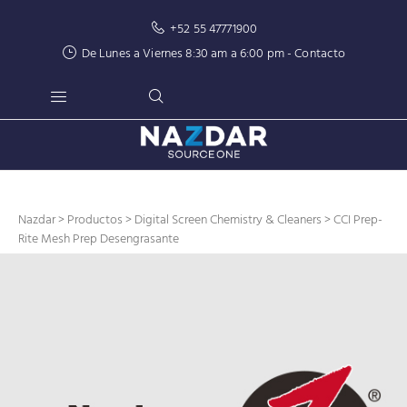
+52 55 47771900
De Lunes a Viernes 8:30 am a 6:00 pm -
Contacto
Nazdar
>
Productos
>
Digital Screen Chemistry & Cleaners
> CCI Prep-
Rite Mesh Prep Desengrasante