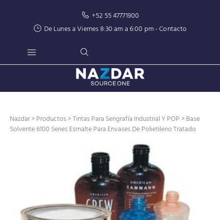
+52 55 47771900
De Lunes a Viernes 8:30 am a 6:00 pm -
Contacto
Nazdar
>
Productos
>
Tintas Para Serigrafía Industrial Y POP
> Base
Solvente 6100 Series Esmalte Para Envases De Polietileno Tratado