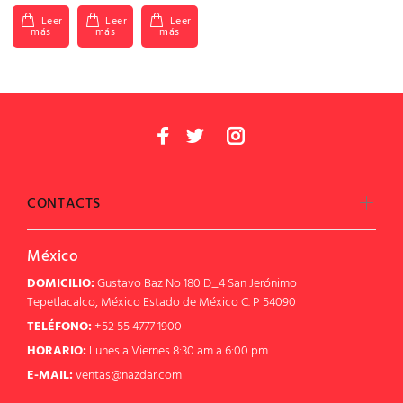
Leer
Leer
Leer
más
más
más
CONTACTS
México
DOMICILIO:
Gustavo Baz No 180 D_4 San Jerónimo
Tepetlacalco, México Estado de México C. P 54090
TELÉFONO:
+52 55 4777 1900
HORARIO:
Lunes a Viernes 8:30 am a 6:00 pm
E-MAIL:
ventas@nazdar.com