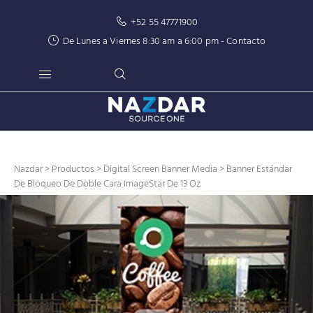
+52 55 47771900
De Lunes a Viernes 8:30 am a 6:00 pm -
Contacto
Nazdar
>
Productos
>
Digital Screen Banner Media
> Banner Estándar
De Bloqueo De Doble Cara ImageStar De 13 Oz