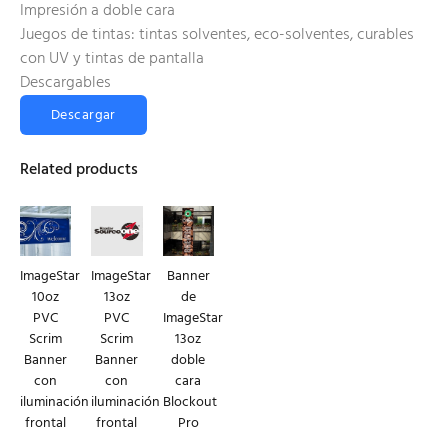
Impresión a doble cara
Juegos de tintas: tintas solventes, eco-solventes, curables
con UV y tintas de pantalla
Descargables
Descargar
Related products
ImageStar
ImageStar
Banner
10oz
13oz
de
PVC
PVC
ImageStar
Scrim
Scrim
13oz
Banner
Banner
doble
con
con
cara
iluminación
iluminación
Blockout
frontal
frontal
Pro