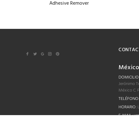
Adhesive Remover
CONTAC
Méxic
DOMICILIO
Jerónimo T
México C. 
TELÉFONO
HORARIO:
L
E-MAIL:
ve