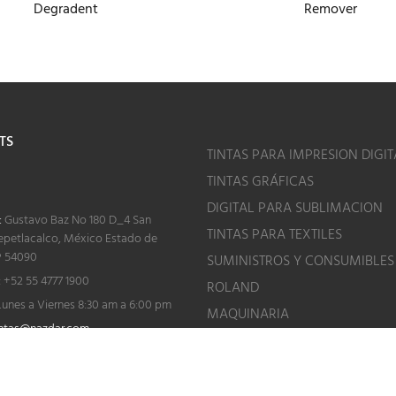
Degradent
Remover
TS
TINTAS PARA IMPRESION DIGIT
TINTAS GRÁFICAS
o
DIGITAL PARA SUBLIMACION
:
Gustavo Baz No 180 D_4 San
TINTAS PARA TEXTILES
epetlacalco, México Estado de
P 54090
SUMINISTROS Y CONSUMIBLES
:
+52 55 4777 1900
ROLAND
unes a Viernes 8:30 am a 6:00 pm
MAQUINARIA
ntas@nazdar.com
ASESORÍA TÉCNICA