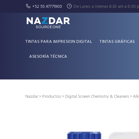
+52 55 47771900
De Lunes a Viernes 8:30 am a 6:00 
TINTAS PARA IMPRESION DIGITAL
TINTAS GRÁFICAS
ASESORÍA TÉCNICA
Nazdar
>
Productos
>
Digital Screen Chemistry & Cleaners
> Alk