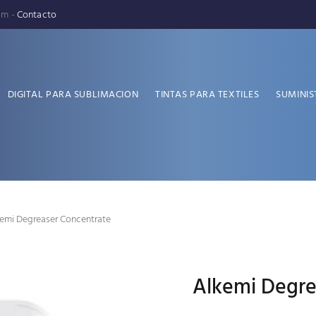
pm -
Contacto
DIGITAL PARA SUBLIMACION
TINTAS PARA TEXTILES
SUMINIS
emi Degreaser Concentrate
Alkemi Degre